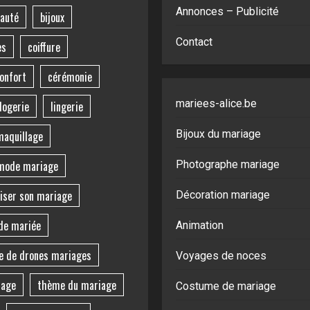
Annonces – Publicité
auté
bijoux
Contact
es
coiffure
onfort
cérémonie
mariees-alice.be
logerie
lingerie
Bijoux du mariage
maquillage
mode mariage
Photographe mariage
iser son mariage
Décoration mariage
de mariée
Animation
e de drones mariages
Voyages de noces
iage
thème du mariage
Costume de mariage