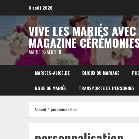
Aller
8 août 2026
au
contenu
VIVE LES MARIÉS AVEC
MAGAZINE CÉRÉMONIE
MARIEES-ALICE.BE
MARIEES-ALICE.BE
BIJOUX DU MARIAGE
PH
ROBE DE MARIÉE
TRANSPORTS DE PERSONNES
Accueil
personnalisation
personnalisation