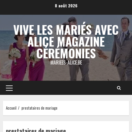
Aller
8 août 2026
au
contenu
VIVE LES MARIÉS AVEC
ALICE MAGAZINE
CÉRÉMONIES
MARIEES-ALICE.BE
Menu
principal
Accueil
prestataires de mariage
prestataires de mariage