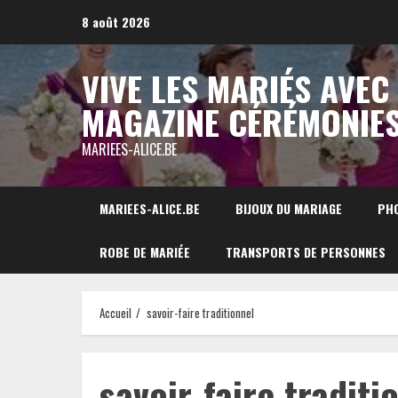
Aller
8 août 2026
au
contenu
VIVE LES MARIÉS AVEC
MAGAZINE CÉRÉMONIE
MARIEES-ALICE.BE
MARIEES-ALICE.BE
BIJOUX DU MARIAGE
PH
ROBE DE MARIÉE
TRANSPORTS DE PERSONNES
Accueil
savoir-faire traditionnel
savoir-faire traditi