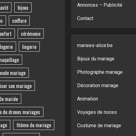
Annonces – Publicité
auté
bijoux
Contact
es
coiffure
onfort
cérémonie
mariees-alice.be
logerie
lingerie
Bijoux du mariage
maquillage
mode mariage
Photographe mariage
iser son mariage
Décoration mariage
de mariée
Animation
e de drones mariages
Voyages de noces
iage
thème du mariage
Costume de mariage