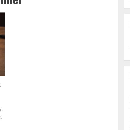
t
un
e,