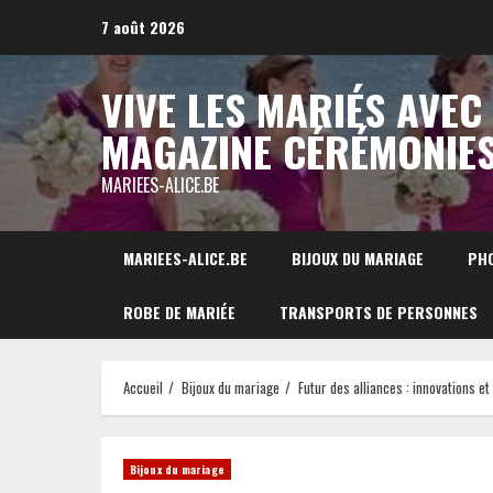
Aller
7 août 2026
au
contenu
VIVE LES MARIÉS AVEC
MAGAZINE CÉRÉMONIE
MARIEES-ALICE.BE
MARIEES-ALICE.BE
BIJOUX DU MARIAGE
PH
ROBE DE MARIÉE
TRANSPORTS DE PERSONNES
Accueil
Bijoux du mariage
Futur des alliances : innovations 
Bijoux du mariage